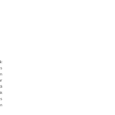
:
us
rm
ur
di
ak
us
an