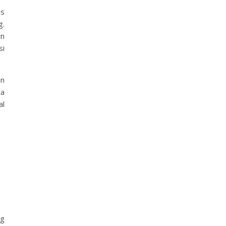
is
g.
in
si
un
ta
al
ng