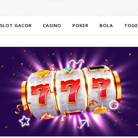
SLOT GACOR
CASINO
POKER
BOLA
TOGE