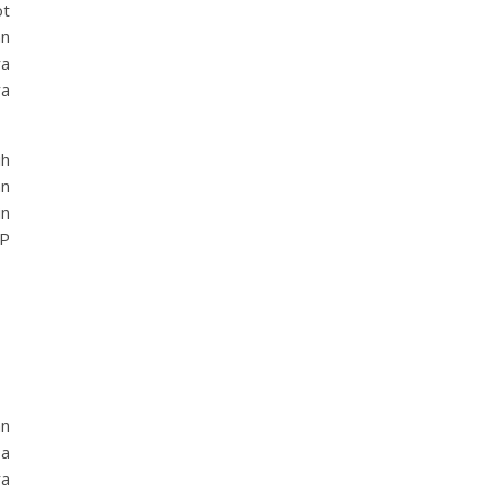
ot
an
ra
ya
ih
an
in
TP
an
pa
ra