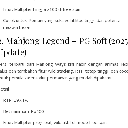
Fitur: Multiplier hingga x100 di free spin
Cocok untuk: Pemain yang suka volatilitas tinggi dan potensi
maxwin besar
2. Mahjong Legend – PG Soft (2025
Update)
ersi terbaru dari Mahjong Ways kini hadir dengan animasi leb
alus dan tambahan fitur wild stacking. RTP tetap tinggi, dan coc
ntuk pemula karena alur permainan yang mudah dipahami.
etail:
RTP: ±97.1%
Bet minimum: Rp400
Fitur: Multiplier progresif, wild aktif di mode free spin