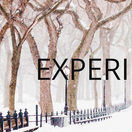
EXPER