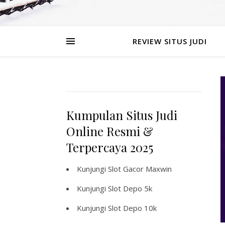
REVIEW SITUS JUDI
Kumpulan Situs Judi
Online Resmi &
Terpercaya 2025
Kunjungi
Slot Gacor Maxwin
Kunjungi
Slot Depo 5k
Kunjungi
Slot Depo 10k