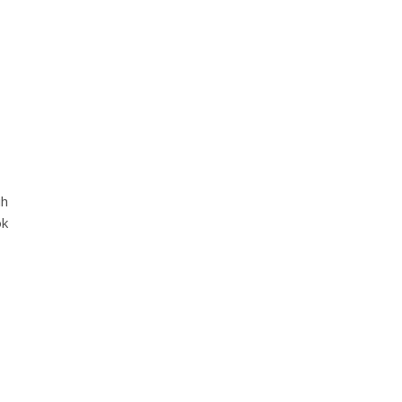
ih
ok