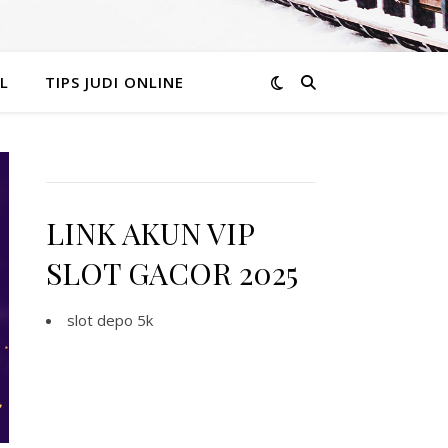
L
TIPS JUDI ONLINE
LINK AKUN VIP
SLOT GACOR 2025
slot depo 5k