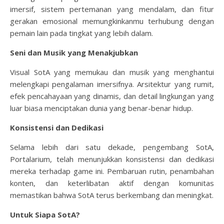
imersif, sistem pertemanan yang mendalam, dan fitur
gerakan emosional memungkinkanmu terhubung dengan
pemain lain pada tingkat yang lebih dalam.
Seni dan Musik yang Menakjubkan
Visual SotA yang memukau dan musik yang menghantui
melengkapi pengalaman imersifnya. Arsitektur yang rumit,
efek pencahayaan yang dinamis, dan detail lingkungan yang
luar biasa menciptakan dunia yang benar-benar hidup.
Konsistensi dan Dedikasi
Selama lebih dari satu dekade, pengembang SotA,
Portalarium, telah menunjukkan konsistensi dan dedikasi
mereka terhadap game ini. Pembaruan rutin, penambahan
konten, dan keterlibatan aktif dengan komunitas
memastikan bahwa SotA terus berkembang dan meningkat.
Untuk Siapa SotA?