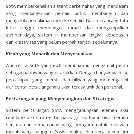
SotA memperkenalkan sistem perkemahan yang mendalam
yang memungkinkan pemain untuk membangun dan
mengelola pemukiman mereka sendiri. Dari merancang tata
letak hingga membangun rumah dan mengumpulkan
sumber daya, sistem ini memberikan tingkat kebebasan
dan kreativitas yang belum pernah terjadi sebelumnya.
Kisah yang Menarik dan Menyesuaikan
Alur cerita SotA yang epik membuatmu mengambil peran
sebagai pahlawan yang ditakdirkan. Dengan banyaknya misi,
percakapan yang imersif, dan pilihan yang memengaruhi
alur cerita, petualanganmu akan terasa unik dan personal.
Pertarungan yang Menyenangkan dan Strategis
Sistem pertarungan SotA menggabungkan elemen aksi
real-time dan strategi berbasis giliran. Kamu bisa memilih
senjata dan kemampuan yang beragam untuk melawan
musuh yang tangguh. Posisi, waktu, dan kerja sama tim