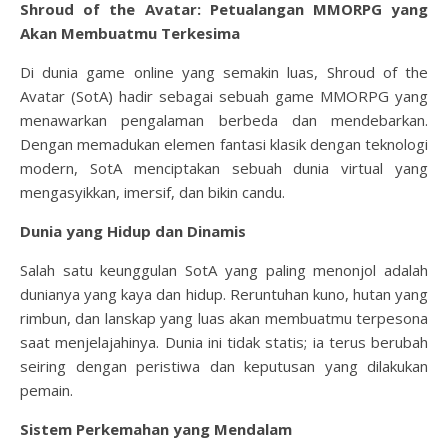
Shroud of the Avatar: Petualangan MMORPG yang
Akan Membuatmu Terkesima
Di dunia game online yang semakin luas, Shroud of the
Avatar (SotA) hadir sebagai sebuah game MMORPG yang
menawarkan pengalaman berbeda dan mendebarkan.
Dengan memadukan elemen fantasi klasik dengan teknologi
modern, SotA menciptakan sebuah dunia virtual yang
mengasyikkan, imersif, dan bikin candu.
Dunia yang Hidup dan Dinamis
Salah satu keunggulan SotA yang paling menonjol adalah
dunianya yang kaya dan hidup. Reruntuhan kuno, hutan yang
rimbun, dan lanskap yang luas akan membuatmu terpesona
saat menjelajahinya. Dunia ini tidak statis; ia terus berubah
seiring dengan peristiwa dan keputusan yang dilakukan
pemain.
Sistem Perkemahan yang Mendalam