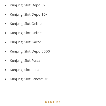
Kunjungi
Slot Depo 5k
Kunjungi
Slot Depo 10k
Kunjungi
Slot Online
Kunjungi
Slot Online
Kunjungi
Slot Gacor
Kunjungi
Slot Depo 5000
Kunjungi
Slot Pulsa
Kunjungi
slot dana
Kunjungi
Slot Lancar138
GAME PC