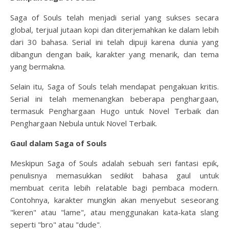
Saga of Souls telah menjadi serial yang sukses secara
global, terjual jutaan kopi dan diterjemahkan ke dalam lebih
dari 30 bahasa. Serial ini telah dipuji karena dunia yang
dibangun dengan baik, karakter yang menarik, dan tema
yang bermakna.
Selain itu, Saga of Souls telah mendapat pengakuan kritis.
Serial ini telah memenangkan beberapa penghargaan,
termasuk Penghargaan Hugo untuk Novel Terbaik dan
Penghargaan Nebula untuk Novel Terbaik.
Gaul dalam Saga of Souls
Meskipun Saga of Souls adalah sebuah seri fantasi epik,
penulisnya memasukkan sedikit bahasa gaul untuk
membuat cerita lebih relatable bagi pembaca modern.
Contohnya, karakter mungkin akan menyebut seseorang
"keren" atau "lame", atau menggunakan kata-kata slang
seperti "bro" atau "dude".