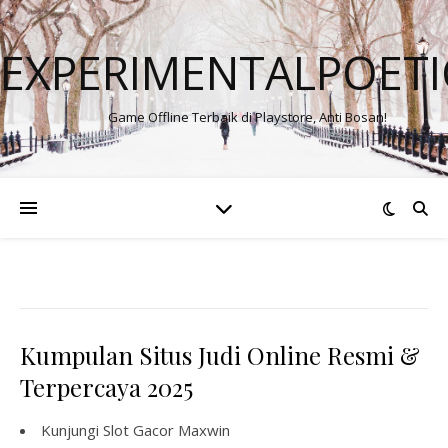
EXPERIMENTALPOETI
Game Offline Terbaik di Playstore, Anti Bosan!
Kumpulan Situs Judi Online Resmi &
Terpercaya 2025
Kunjungi
Slot Gacor Maxwin