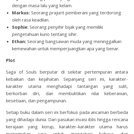
dengan masa lalu yang kelam.
Markus:
Seorang prajurit pemberani yang terdorong
oleh rasa keadilan.
Sophie:
Seorang penyihir bijak yang memiliki
pengetahuan kuno tentang sihir.
Ethan:
Seorang bangsawan muda yang meninggalkan
kemewahan untuk memperjuangkan apa yang benar.
Plot
Saga of Souls berputar di sekitar pertempuran antara
kebaikan dan kejahatan. Sepanjang seri ini, karakter-
karakter utama menghadapi tantangan yang sulit,
berkorban diri, dan membuktikan nilai keberanian,
kesetiaan, dan pengampunan.
Setiap buku dalam seri ini berfokus pada ancaman berbeda
yang dihadapi dunia. Dari pasukan invasi iblis hingga rencana
kerajaan yang korup, karakter-karakter utama harus
menemukan cara untuk mengatasi bahaya dan