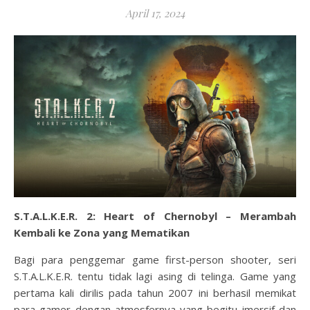
April 17, 2024
S.T.A.L.K.E.R. 2: Heart of Chernobyl – Merambah
Kembali ke Zona yang Mematikan
Bagi para penggemar game first-person shooter, seri
S.T.A.L.K.E.R. tentu tidak lagi asing di telinga. Game yang
pertama kali dirilis pada tahun 2007 ini berhasil memikat
para gamer dengan atmosfernya yang begitu imersif dan