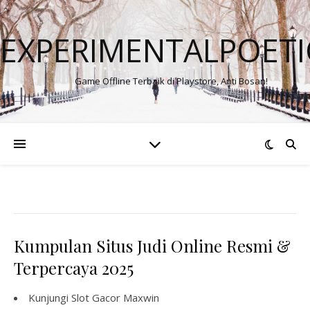
EXPERIMENTALPOETI
Game Offline Terbaik di Playstore, Anti Bosan!
Kumpulan Situs Judi Online Resmi &
Terpercaya 2025
Kunjungi
Slot Gacor Maxwin