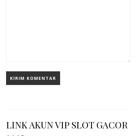
LINK AKUN VIP SLOT GACOR