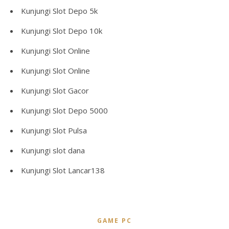
Kunjungi
Slot Depo 5k
Kunjungi
Slot Depo 10k
Kunjungi
Slot Online
Kunjungi
Slot Online
Kunjungi
Slot Gacor
Kunjungi
Slot Depo 5000
Kunjungi
Slot Pulsa
Kunjungi
slot dana
Kunjungi
Slot Lancar138
GAME PC