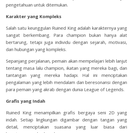
pengetahuan untuk ditemukan.
Karakter yang Kompleks
Salah satu keunggulan Ruined King adalah karakternya yang
sangat berkembang. Para champion bukan hanya alat
bertarung, tetapi juga individu dengan sejarah, motivasi,
dan hubungan yang kompleks.
Sepanjang perjalanan, pemain akan mempelajari lebih lanjut
tentang masa lalu champion, ikatan yang mereka bagi, dan
tantangan yang mereka hadapi. Hal ini menciptakan
pengalaman yang lebih mendalam dan beresonansi dengan
para pemain yang akrab dengan dunia League of Legends.
Grafis yang Indah
Ruined King menampilkan grafis bergaya seni 2D yang
indah. Setiap lingkungan digambar dengan tangan yang
detail, menciptakan suasana yang luar biasa dari