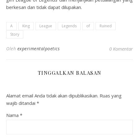
berkesan dan tidak dapat dilupakan.
A
King
League
Legends
of
Ruined
Story
Oleh
experimentalpoetics
0 Komentar
TINGGALKAN BALASAN
Alamat email Anda tidak akan dipublikasikan.
Ruas yang
wajib ditandai
*
Nama
*