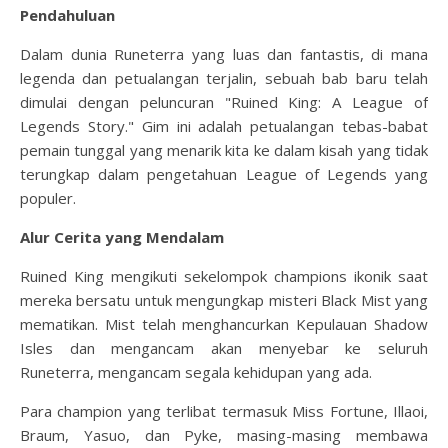
Pendahuluan
Dalam dunia Runeterra yang luas dan fantastis, di mana
legenda dan petualangan terjalin, sebuah bab baru telah
dimulai dengan peluncuran "Ruined King: A League of
Legends Story." Gim ini adalah petualangan tebas-babat
pemain tunggal yang menarik kita ke dalam kisah yang tidak
terungkap dalam pengetahuan League of Legends yang
populer.
Alur Cerita yang Mendalam
Ruined King mengikuti sekelompok champions ikonik saat
mereka bersatu untuk mengungkap misteri Black Mist yang
mematikan. Mist telah menghancurkan Kepulauan Shadow
Isles dan mengancam akan menyebar ke seluruh
Runeterra, mengancam segala kehidupan yang ada.
Para champion yang terlibat termasuk Miss Fortune, Illaoi,
Braum, Yasuo, dan Pyke, masing-masing membawa