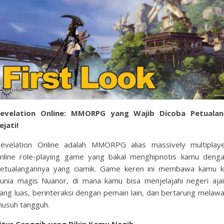
evelation Online: MMORPG yang Wajib Dicoba Petuala
ejati!
evelation Online adalah MMORPG alias massively multiplay
nline role-playing game yang bakal menghipnotis kamu deng
etualangannya yang ciamik. Game keren ini membawa kamu 
unia magis Nuanor, di mana kamu bisa menjelajahi negeri aja
ang luas, berinteraksi dengan pemain lain, dan bertarung melaw
usuh tangguh.