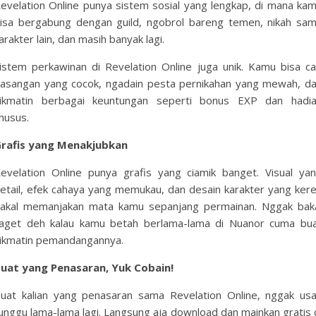
evelation Online punya sistem sosial yang lengkap, di mana ka
isa bergabung dengan guild, ngobrol bareng temen, nikah sa
arakter lain, dan masih banyak lagi.
istem perkawinan di Revelation Online juga unik. Kamu bisa ca
asangan yang cocok, ngadain pesta pernikahan yang mewah, d
ikmatin berbagai keuntungan seperti bonus EXP dan hadi
husus.
rafis yang Menakjubkan
evelation Online punya grafis yang ciamik banget. Visual ya
etail, efek cahaya yang memukau, dan desain karakter yang ker
akal memanjakan mata kamu sepanjang permainan. Nggak bak
aget deh kalau kamu betah berlama-lama di Nuanor cuma bu
ikmatin pemandangannya.
uat yang Penasaran, Yuk Cobain!
uat kalian yang penasaran sama Revelation Online, nggak us
unggu lama-lama lagi. Langsung aja download dan mainkan gratis 