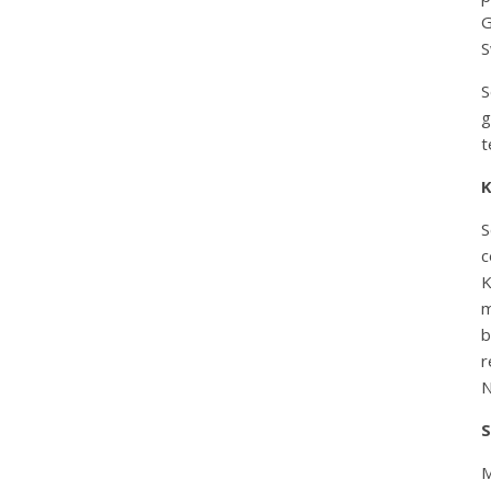
G
S
S
g
t
K
S
c
K
m
b
r
N
S
M