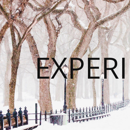
EXPER