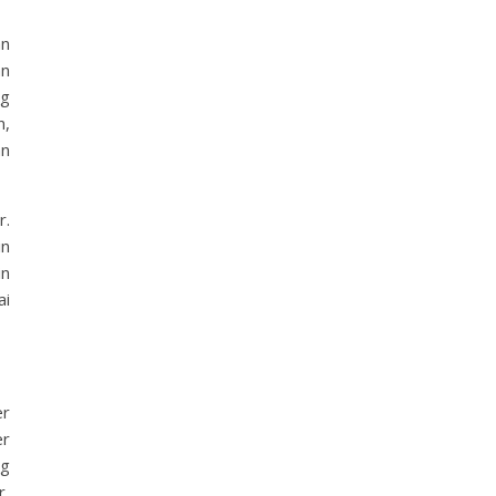
an
an
ng
n,
an
r.
in
in
ai
er
er
ng
r,