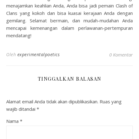
menajamkan keahlian Anda, Anda bisa jadi pemain Clash of
Clans yang kokoh dan bisa kuasai kerajaan Anda dengan
gemilang. Selamat bermain, dan mudah-mudahan Anda
mencapai kemenangan dalam perlawanan-pertempuran
mendatang!
Oleh
experimentalpoetics
0 Komentar
TINGGALKAN BALASAN
Alamat email Anda tidak akan dipublikasikan.
Ruas yang
wajib ditandai
*
Nama
*