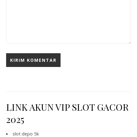
LINK AKUN VIP SLOT GACOR
2025
slot depo 5k