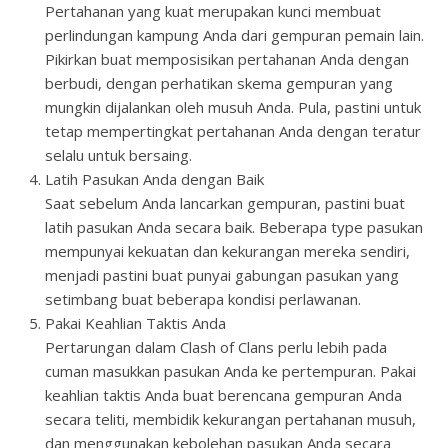
Pertahanan yang kuat merupakan kunci membuat
perlindungan kampung Anda dari gempuran pemain lain.
Pikirkan buat memposisikan pertahanan Anda dengan
berbudi, dengan perhatikan skema gempuran yang
mungkin dijalankan oleh musuh Anda. Pula, pastini untuk
tetap mempertingkat pertahanan Anda dengan teratur
selalu untuk bersaing.
Latih Pasukan Anda dengan Baik
Saat sebelum Anda lancarkan gempuran, pastini buat
latih pasukan Anda secara baik. Beberapa type pasukan
mempunyai kekuatan dan kekurangan mereka sendiri,
menjadi pastini buat punyai gabungan pasukan yang
setimbang buat beberapa kondisi perlawanan.
Pakai Keahlian Taktis Anda
Pertarungan dalam Clash of Clans perlu lebih pada
cuman masukkan pasukan Anda ke pertempuran. Pakai
keahlian taktis Anda buat berencana gempuran Anda
secara teliti, membidik kekurangan pertahanan musuh,
dan menggunakan kebolehan pasukan Anda secara