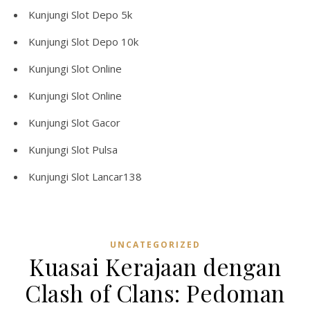
Kunjungi
Slot Depo 5k
Kunjungi
Slot Depo 10k
Kunjungi
Slot Online
Kunjungi
Slot Online
Kunjungi
Slot Gacor
Kunjungi
Slot Pulsa
Kunjungi
Slot Lancar138
UNCATEGORIZED
Kuasai Kerajaan dengan
Clash of Clans: Pedoman