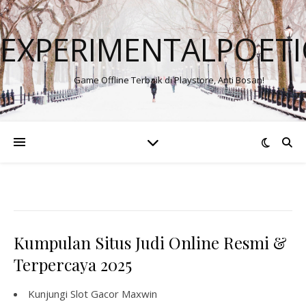
EXPERIMENTALPOETI
Game Offline Terbaik di Playstore, Anti Bosan!
Kumpulan Situs Judi Online Resmi &
Terpercaya 2025
Kunjungi
Slot Gacor Maxwin