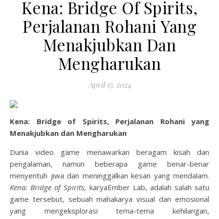
Kena: Bridge Of Spirits,
Perjalanan Rohani Yang
Menakjubkan Dan
Mengharukan
April 17, 2024
Kena: Bridge of Spirits, Perjalanan Rohani yang
Menakjubkan dan Mengharukan
Dunia video game menawarkan beragam kisah dan
pengalaman, namun beberapa game benar-benar
menyentuh jiwa dan meninggalkan kesan yang mendalam.
Kena: Bridge of Spirits
, karyaEmber Lab, adalah salah satu
game tersebut, sebuah mahakarya visual dan emosional
yang mengeksplorasi tema-tema kehilangan,