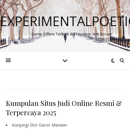
EXPERIMENTALPOETI
Game Offline Terbaik di Playstore, Anti Bosan!
Kumpulan Situs Judi Online Resmi &
Terpercaya 2025
Kunjungi
Slot Gacor Maxwin