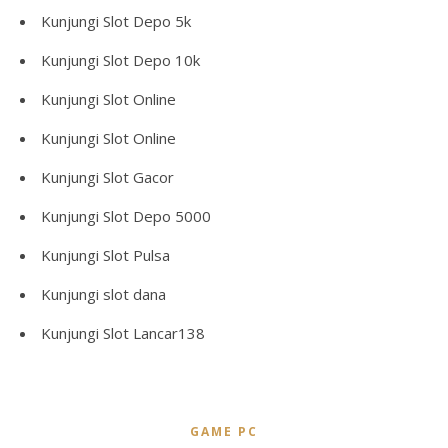
Kunjungi
Slot Depo 5k
Kunjungi
Slot Depo 10k
Kunjungi
Slot Online
Kunjungi
Slot Online
Kunjungi
Slot Gacor
Kunjungi
Slot Depo 5000
Kunjungi
Slot Pulsa
Kunjungi
slot dana
Kunjungi
Slot Lancar138
GAME PC