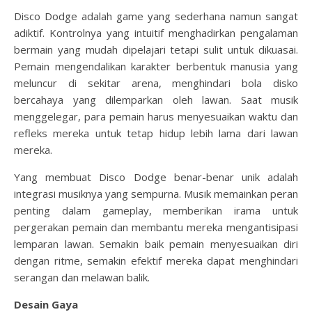
Disco Dodge adalah game yang sederhana namun sangat
adiktif. Kontrolnya yang intuitif menghadirkan pengalaman
bermain yang mudah dipelajari tetapi sulit untuk dikuasai.
Pemain mengendalikan karakter berbentuk manusia yang
meluncur di sekitar arena, menghindari bola disko
bercahaya yang dilemparkan oleh lawan. Saat musik
menggelegar, para pemain harus menyesuaikan waktu dan
refleks mereka untuk tetap hidup lebih lama dari lawan
mereka.
Yang membuat Disco Dodge benar-benar unik adalah
integrasi musiknya yang sempurna. Musik memainkan peran
penting dalam gameplay, memberikan irama untuk
pergerakan pemain dan membantu mereka mengantisipasi
lemparan lawan. Semakin baik pemain menyesuaikan diri
dengan ritme, semakin efektif mereka dapat menghindari
serangan dan melawan balik.
Desain Gaya