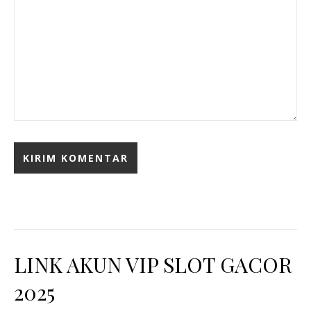
LINK AKUN VIP SLOT GACOR
2025