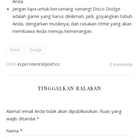
Anda.
Jangan lupa untuk bersenang-senang! Disco Dodge
adalah game yang harus dinikmati. Jadi, goyangkan tubuh
Anda, dengarkan musiknya, dan rasakan ritme yang akan
membawa Anda menuju kemenangan.
Disco
Dodge
Oleh
experimentalpoetics
0 Komentar
TINGGALKAN BALASAN
Alamat email Anda tidak akan dipublikasikan.
Ruas yang
wajib ditandai
*
Nama
*