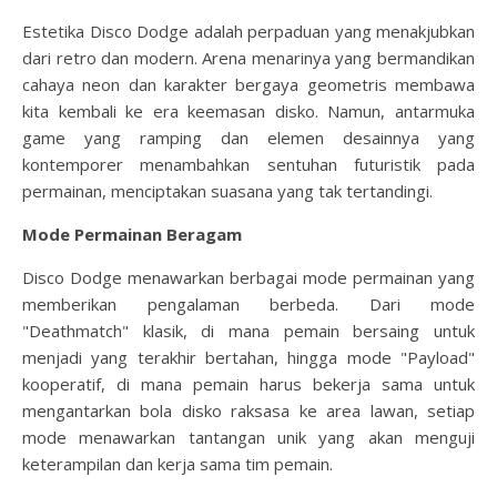
Estetika Disco Dodge adalah perpaduan yang menakjubkan
dari retro dan modern. Arena menarinya yang bermandikan
cahaya neon dan karakter bergaya geometris membawa
kita kembali ke era keemasan disko. Namun, antarmuka
game yang ramping dan elemen desainnya yang
kontemporer menambahkan sentuhan futuristik pada
permainan, menciptakan suasana yang tak tertandingi.
Mode Permainan Beragam
Disco Dodge menawarkan berbagai mode permainan yang
memberikan pengalaman berbeda. Dari mode
"Deathmatch" klasik, di mana pemain bersaing untuk
menjadi yang terakhir bertahan, hingga mode "Payload"
kooperatif, di mana pemain harus bekerja sama untuk
mengantarkan bola disko raksasa ke area lawan, setiap
mode menawarkan tantangan unik yang akan menguji
keterampilan dan kerja sama tim pemain.