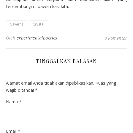
tersembunyi di bawah kaki kita.
Caverns
Crystal
Oleh
experimentalpoetics
0 Komentar
TINGGALKAN BALASAN
Alamat email Anda tidak akan dipublikasikan.
Ruas yang
wajib ditandai
*
Nama
*
Email
*