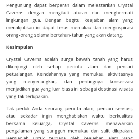
Pengunjung dapat berperan dalam melestarikan Crystal
Caverns dengan mengikuti aturan dan menghormati
lingkungan gua. Dengan begitu, keajaiban alam yang
menakjubkan ini dapat terus memukau dan menginspirasi
orang-orang selama bertahun-tahun yang akan datang.
Kesimpulan
Crystal Caverns adalah surga bawah tanah yang harus
dikunjungi oleh setiap pecinta alam dan pencari
petualangan. Keindahannya yang memukau, aktivitasnya
yang menyenangkan, dan pentingnya konservasi
menjadikan gua yang luar biasa ini sebagai destinasi wisata
yang tak terlupakan.
Tak peduli Anda seorang pecinta alam, pencari sensasi,
atau sekadar ingin menghabiskan waktu berkualitas
bersama keluarga, Crystal Caverns menawarkan
pengalaman yang sungguh memukau dan sulit dilupakan.
Bersiaplah untuk terpana oleh keajaiban alam yang