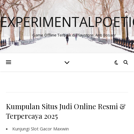
EXPERIMENTALPOETI
Game Offline Terbaik di Playstore, Anti Bosan!
Kumpulan Situs Judi Online Resmi &
Terpercaya 2025
Kunjungi
Slot Gacor Maxwin