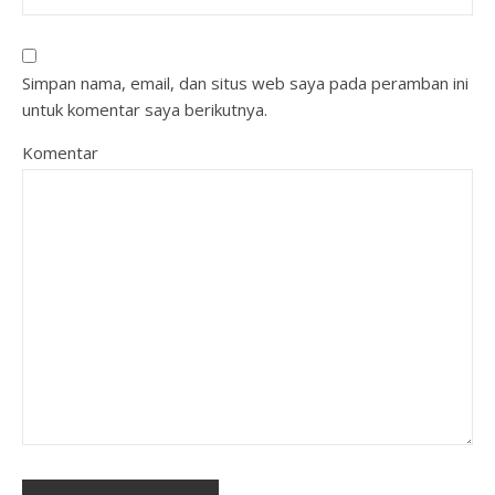
Simpan nama, email, dan situs web saya pada peramban ini
untuk komentar saya berikutnya.
Komentar