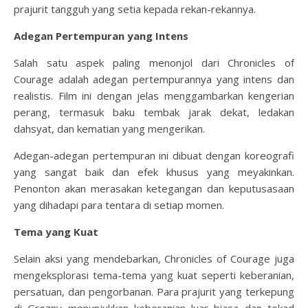
prajurit tangguh yang setia kepada rekan-rekannya.
Adegan Pertempuran yang Intens
Salah satu aspek paling menonjol dari Chronicles of
Courage adalah adegan pertempurannya yang intens dan
realistis. Film ini dengan jelas menggambarkan kengerian
perang, termasuk baku tembak jarak dekat, ledakan
dahsyat, dan kematian yang mengerikan.
Adegan-adegan pertempuran ini dibuat dengan koreografi
yang sangat baik dan efek khusus yang meyakinkan.
Penonton akan merasakan ketegangan dan keputusasaan
yang dihadapi para tentara di setiap momen.
Tema yang Kuat
Selain aksi yang mendebarkan, Chronicles of Courage juga
mengeksplorasi tema-tema yang kuat seperti keberanian,
persatuan, dan pengorbanan. Para prajurit yang terkepung