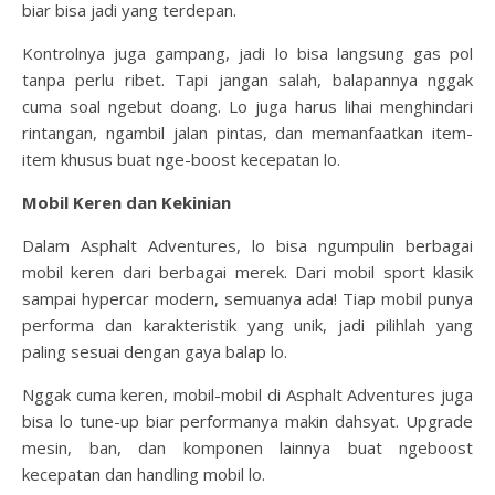
biar bisa jadi yang terdepan.
Kontrolnya juga gampang, jadi lo bisa langsung gas pol
tanpa perlu ribet. Tapi jangan salah, balapannya nggak
cuma soal ngebut doang. Lo juga harus lihai menghindari
rintangan, ngambil jalan pintas, dan memanfaatkan item-
item khusus buat nge-boost kecepatan lo.
Mobil Keren dan Kekinian
Dalam Asphalt Adventures, lo bisa ngumpulin berbagai
mobil keren dari berbagai merek. Dari mobil sport klasik
sampai hypercar modern, semuanya ada! Tiap mobil punya
performa dan karakteristik yang unik, jadi pilihlah yang
paling sesuai dengan gaya balap lo.
Nggak cuma keren, mobil-mobil di Asphalt Adventures juga
bisa lo tune-up biar performanya makin dahsyat. Upgrade
mesin, ban, dan komponen lainnya buat ngeboost
kecepatan dan handling mobil lo.