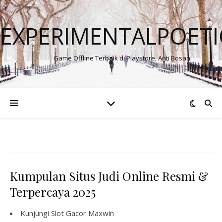
EXPERIMENTALPOETI
Game Offline Terbaik di Playstore, Anti Bosan!
Kumpulan Situs Judi Online Resmi &
Terpercaya 2025
Kunjungi
Slot Gacor Maxwin