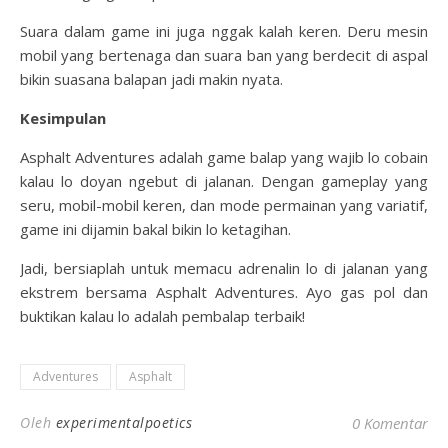
Suara dalam game ini juga nggak kalah keren. Deru mesin
mobil yang bertenaga dan suara ban yang berdecit di aspal
bikin suasana balapan jadi makin nyata.
Kesimpulan
Asphalt Adventures adalah game balap yang wajib lo cobain
kalau lo doyan ngebut di jalanan. Dengan gameplay yang
seru, mobil-mobil keren, dan mode permainan yang variatif,
game ini dijamin bakal bikin lo ketagihan.
Jadi, bersiaplah untuk memacu adrenalin lo di jalanan yang
ekstrem bersama Asphalt Adventures. Ayo gas pol dan
buktikan kalau lo adalah pembalap terbaik!
Adventures
Asphalt
Oleh
experimentalpoetics
0 Komentar