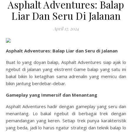
Asphalt Adventures: Balap
Liar Dan Seru Di Jalanan
April 17, 2024
Asphalt Adventures: Balap Liar dan Seru di Jalanan
Buat lo yang doyan balap, Asphalt Adventures siap ajak lo
ngebut di jalanan yang ekstrem! Game balap yang satu ini
bakal bikin lo ketagihan sama adrenalin yang memicu dan
bikin jantung berdebar-debar.
Gameplay yang Immersif dan Menantang
Asphalt Adventures hadir dengan gameplay yang seru dan
menantang. Lo bakal ngebut di berbagai trek dengan
pemandangan yang keren. Setiap trek punya karakteristik
yang beda, jadi lo harus ngatur strategi dan teknik balap lo