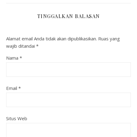
TINGGALKAN BALASAN
Alamat email Anda tidak akan dipublikasikan.
Ruas yang
wajib ditandai
*
Nama
*
Email
*
Situs Web