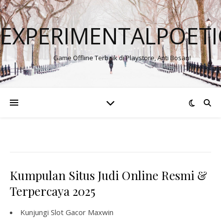
EXPERIMENTALPOETI
Game Offline Terbaik di Playstore, Anti Bosan!
Kumpulan Situs Judi Online Resmi &
Terpercaya 2025
Kunjungi
Slot Gacor Maxwin