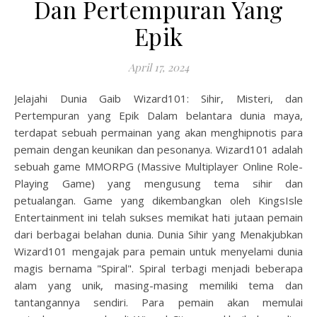
Dan Pertempuran Yang
Epik
April 17, 2024
Jelajahi Dunia Gaib Wizard101: Sihir, Misteri, dan
Pertempuran yang Epik Dalam belantara dunia maya,
terdapat sebuah permainan yang akan menghipnotis para
pemain dengan keunikan dan pesonanya. Wizard101 adalah
sebuah game MMORPG (Massive Multiplayer Online Role-
Playing Game) yang mengusung tema sihir dan
petualangan. Game yang dikembangkan oleh KingsIsle
Entertainment ini telah sukses memikat hati jutaan pemain
dari berbagai belahan dunia. Dunia Sihir yang Menakjubkan
Wizard101 mengajak para pemain untuk menyelami dunia
magis bernama "Spiral". Spiral terbagi menjadi beberapa
alam yang unik, masing-masing memiliki tema dan
tantangannya sendiri. Para pemain akan memulai