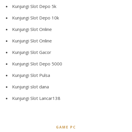
Kunjungi
Slot Depo 5k
Kunjungi
Slot Depo 10k
Kunjungi
Slot Online
Kunjungi
Slot Online
Kunjungi
Slot Gacor
Kunjungi
Slot Depo 5000
Kunjungi
Slot Pulsa
Kunjungi
slot dana
Kunjungi
Slot Lancar138
GAME PC