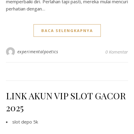
memperbaiki diri. Perlahan tapi pasti, mereka mulai mencuri
perhatian dengan…
BACA SELENGKAPNYA
experimentalpoetics
0 Komentar
LINK AKUN VIP SLOT GACOR
2025
slot depo 5k