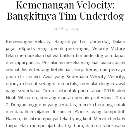
Kemenangan Velocity:
Bangkitnya Tim Underdog
April 17, 2024
Kemenangan Velocity: Bangkitnya Tim Underdog Dalam
jagat eSports yang penuh persaingan, Velocity Victory
telah membuktikan bahwa bahkan tim underdog pun dapat
mencapai puncak. Perjalanan mereka yang luar biasa adalah
sebuah kisah tentang ketekunan, kerja keras, dan percaya
pada diri sendiri. Awal yang Sederhana Velocity Velocity,
dulunya dikenal sebagai Immortals, memulai dengan awal
yang sederhana. Tim ini dibentuk pada tahun 2016 oleh
Noah Whinston, seorang mantan pemain profesional Dota
2. Dengan anggaran yang terbatas, mereka berjuang untuk
mendapatkan pijakan di kancah eSports yang kompetitif.
Namun, tim ini mempunyai tekad yang kuat. Mereka berlatih
tanpa lelah, mempelajari strategi baru, dan terus berusaha