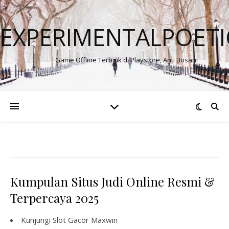
EXPERIMENTALPOETI
Game Offline Terbaik di Playstore, Anti Bosan!
Kumpulan Situs Judi Online Resmi &
Terpercaya 2025
Kunjungi
Slot Gacor Maxwin