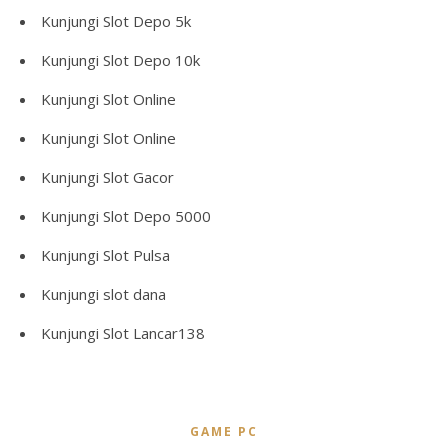
Kunjungi
Slot Depo 5k
Kunjungi
Slot Depo 10k
Kunjungi
Slot Online
Kunjungi
Slot Online
Kunjungi
Slot Gacor
Kunjungi
Slot Depo 5000
Kunjungi
Slot Pulsa
Kunjungi
slot dana
Kunjungi
Slot Lancar138
GAME PC