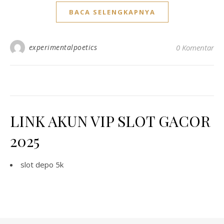
BACA SELENGKAPNYA
experimentalpoetics
0 Komentar
LINK AKUN VIP SLOT GACOR
2025
slot depo 5k