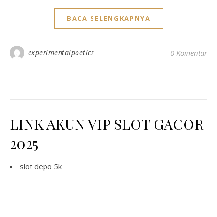
BACA SELENGKAPNYA
experimentalpoetics
0 Komentar
LINK AKUN VIP SLOT GACOR
2025
slot depo 5k