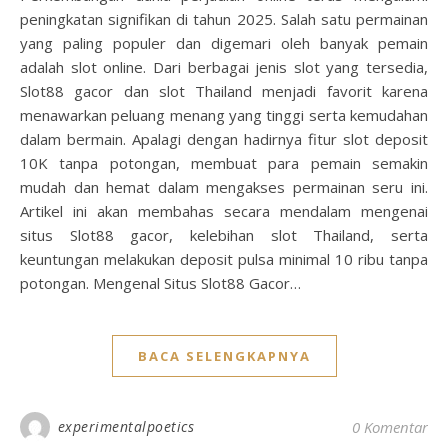
peningkatan signifikan di tahun 2025. Salah satu permainan
yang paling populer dan digemari oleh banyak pemain
adalah slot online. Dari berbagai jenis slot yang tersedia,
Slot88 gacor dan slot Thailand menjadi favorit karena
menawarkan peluang menang yang tinggi serta kemudahan
dalam bermain. Apalagi dengan hadirnya fitur slot deposit
10K tanpa potongan, membuat para pemain semakin
mudah dan hemat dalam mengakses permainan seru ini.
Artikel ini akan membahas secara mendalam mengenai
situs Slot88 gacor, kelebihan slot Thailand, serta
keuntungan melakukan deposit pulsa minimal 10 ribu tanpa
potongan. Mengenal Situs Slot88 Gacor…
BACA SELENGKAPNYA
experimentalpoetics
0 Komentar