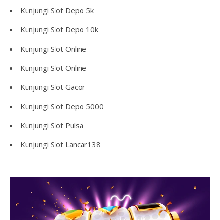
Kunjungi
Slot Depo 5k
Kunjungi
Slot Depo 10k
Kunjungi
Slot Online
Kunjungi
Slot Online
Kunjungi
Slot Gacor
Kunjungi
Slot Depo 5000
Kunjungi
Slot Pulsa
Kunjungi
Slot Lancar138