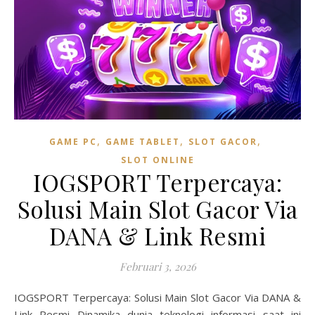
,
,
,
GAME PC
GAME TABLET
SLOT GACOR
SLOT ONLINE
IOGSPORT Terpercaya:
Solusi Main Slot Gacor Via
DANA & Link Resmi
Februari 3, 2026
IOGSPORT Terpercaya: Solusi Main Slot Gacor Via DANA &
Link Resmi Dinamika dunia teknologi informasi saat ini