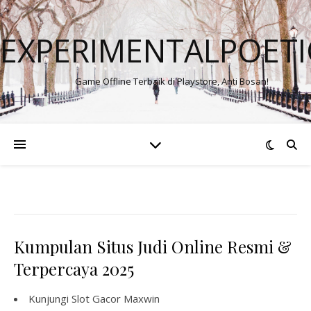
EXPERIMENTALPOETI
Game Offline Terbaik di Playstore, Anti Bosan!
Kumpulan Situs Judi Online Resmi &
Terpercaya 2025
Kunjungi
Slot Gacor Maxwin