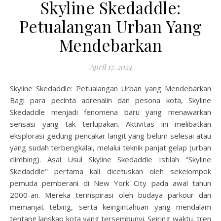
Skyline Skedaddle:
Petualangan Urban Yang
Mendebarkan
April 17, 2024
Skyline Skedaddle: Petualangan Urban yang Mendebarkan
Bagi para pecinta adrenalin dan pesona kota, Skyline
Skedaddle menjadi fenomena baru yang menawarkan
sensasi yang tak terlupakan. Aktivitas ini melibatkan
eksplorasi gedung pencakar langit yang belum selesai atau
yang sudah terbengkalai, melalui teknik panjat gelap (urban
climbing). Asal Usul Skyline Skedaddle Istilah "Skyline
Skedaddle" pertama kali dicetuskan oleh sekelompok
pemuda pemberani di New York City pada awal tahun
2000-an. Mereka terinspirasi oleh budaya parkour dan
memanjat tebing, serta keingintahuan yang mendalam
tentang lanskap kota yang tersembunyi. Seiring waktu, tren