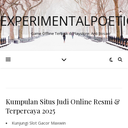
EXPERIMENTALPOETI
Game Offline Terbaik di Playstore, Anti Bosan!
Kumpulan Situs Judi Online Resmi &
Terpercaya 2025
Kunjungi
Slot Gacor Maxwin