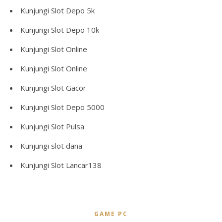
Kunjungi
Slot Depo 5k
Kunjungi
Slot Depo 10k
Kunjungi
Slot Online
Kunjungi
Slot Online
Kunjungi
Slot Gacor
Kunjungi
Slot Depo 5000
Kunjungi
Slot Pulsa
Kunjungi
slot dana
Kunjungi
Slot Lancar138
GAME PC