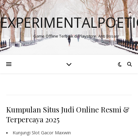
EXPERIMENTALPOETI
Game Offline Terbaik di Playstore, Anti Bosan!
Kumpulan Situs Judi Online Resmi &
Terpercaya 2025
Kunjungi
Slot Gacor Maxwin