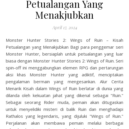
Petualangan Yang
Menakjubkan
April 17, 2024
Monster Hunter Stories 2: Wings of Ruin – Kisah
Petualangan yang Menakjubkan Bagi para penggemar seri
Monster Hunter, bersiaplah untuk petualangan yang luar
biasa dengan Monster Hunter Stories 2: Wings of Ruin. Seri
spin-off ini menggabungkan elemen RPG dan pertarungan
aksi khas Monster Hunter yang adiktif, menciptakan
pengalaman bermain yang mengesankan. Alur Cerita
Menarik Kisah dalam Wings of Ruin berlatar di dunia yang
dilanda oleh kekuatan jahat yang dikenal sebagai "Ruin."
Sebagai seorang Rider muda, pemain akan ditugaskan
untuk menyelidiki misteri di balik Ruin dan menghadapi
Rathalos yang legendaris, yang dijuluki "Wings of Ruin."
Perjalanan akan membawa pemain melalui berbagai