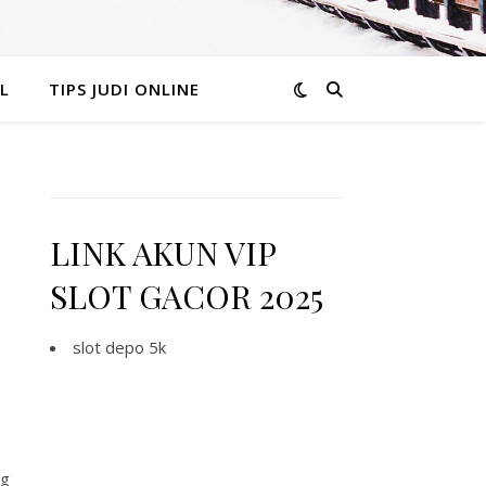
L
TIPS JUDI ONLINE
LINK AKUN VIP
SLOT GACOR 2025
slot depo 5k
ng