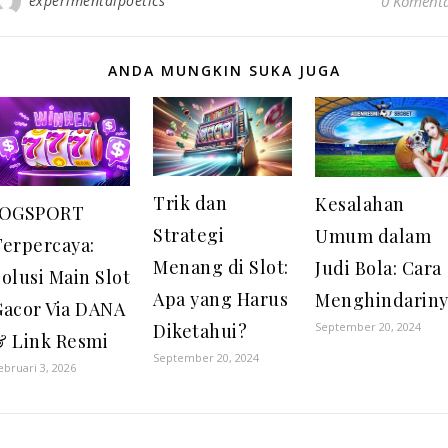
experimentalpoetics
0 Koment
ANDA MUNGKIN SUKA JUGA
Trik dan
Kesalahan
IOGSPORT
Strategi
Umum dalam
Terpercaya:
Menang di Slot:
Judi Bola: Cara
olusi Main Slot
Apa yang Harus
Menghindariny
Gacor Via DANA
Diketahui?
September 20, 2024
& Link Resmi
September 20, 2024
ebruari 3, 2026