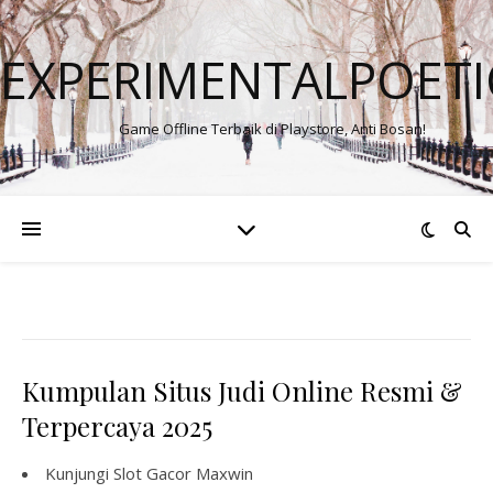
EXPERIMENTALPOETI
Game Offline Terbaik di Playstore, Anti Bosan!
Kumpulan Situs Judi Online Resmi &
Terpercaya 2025
Kunjungi
Slot Gacor Maxwin