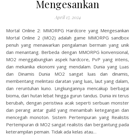
Mengesankan
April 17, 2024
Mortal Online 2: MMORPG Hardcore yang Mengesankan
Mortal Online 2 (MO2) adalah game MMORPG sandbox
penuh yang menawarkan pengalaman bermain yang unik
dan menantang. Berbeda dengan MMORPG konvensional,
MO2 menggabungkan aspek hardcore, PvP yang intens,
dan mekanika ekonomi yang mendalam. Dunia yang Luas
dan Dinamis Dunia MO2 sangat luas dan dinamis,
membentang melintasi daratan yang luas, laut yang dalam,
dan reruntuhan kuno. Lingkungannya mencakup berbagai
bioma, dari hutan lebat hingga gurun tandus. Dunia ini terus
berubah, dengan peristiwa acak seperti serbuan monster
dan perang antar guild yang menambah ketegangan dan
mencegah monoton. Sistem Pertempuran yang Realistis
Pertempuran di MO2 sangat realistis dan bergantung pada
keterampilan pemain. Tidak ada kelas atau…