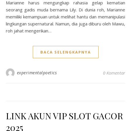
Marianne harus mengungkap rahasia gelap kematian
seorang gadis muda bernama Lily. Di dunia roh, Marianne
memiliki kemampuan untuk melihat hantu dan memanipulasi
lingkungan supernatural. Namun, dia juga diburu oleh Mawu,
roh jahat mengerikan…
BACA SELENGKAPNYA
experimentalpoetics
0 Komentar
LINK AKUN VIP SLOT GACOR
2025