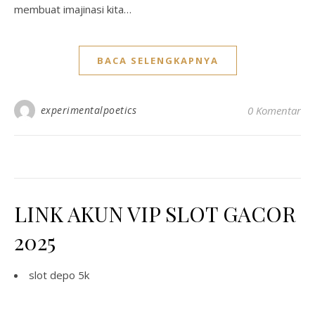
membuat imajinasi kita…
BACA SELENGKAPNYA
experimentalpoetics
0 Komentar
LINK AKUN VIP SLOT GACOR
2025
slot depo 5k