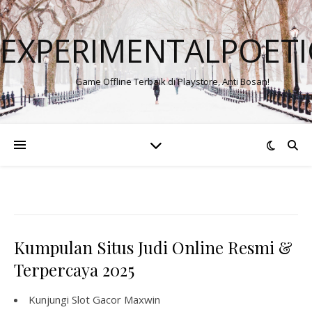
EXPERIMENTALPOETI
Game Offline Terbaik di Playstore, Anti Bosan!
Kumpulan Situs Judi Online Resmi &
Terpercaya 2025
Kunjungi
Slot Gacor Maxwin