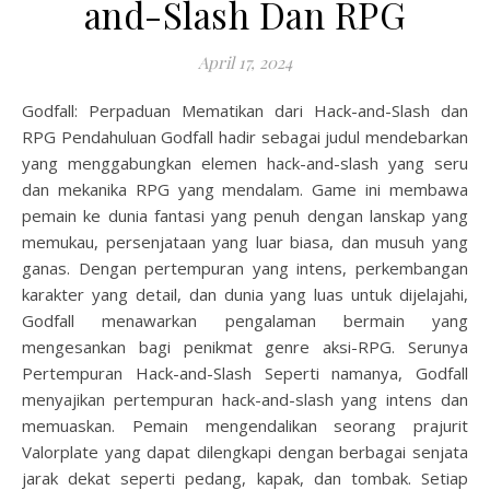
and-Slash Dan RPG
April 17, 2024
Godfall: Perpaduan Mematikan dari Hack-and-Slash dan
RPG Pendahuluan Godfall hadir sebagai judul mendebarkan
yang menggabungkan elemen hack-and-slash yang seru
dan mekanika RPG yang mendalam. Game ini membawa
pemain ke dunia fantasi yang penuh dengan lanskap yang
memukau, persenjataan yang luar biasa, dan musuh yang
ganas. Dengan pertempuran yang intens, perkembangan
karakter yang detail, dan dunia yang luas untuk dijelajahi,
Godfall menawarkan pengalaman bermain yang
mengesankan bagi penikmat genre aksi-RPG. Serunya
Pertempuran Hack-and-Slash Seperti namanya, Godfall
menyajikan pertempuran hack-and-slash yang intens dan
memuaskan. Pemain mengendalikan seorang prajurit
Valorplate yang dapat dilengkapi dengan berbagai senjata
jarak dekat seperti pedang, kapak, dan tombak. Setiap