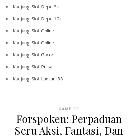
Kunjungi
Slot Depo 5k
Kunjungi
Slot Depo 10k
Kunjungi
Slot Online
Kunjungi
Slot Online
Kunjungi
Slot Gacor
Kunjungi
Slot Pulsa
Kunjungi
Slot Lancar138
GAME PC
Forspoken: Perpaduan
Seru Aksi, Fantasi, Dan