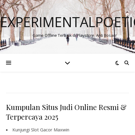
EXPERIMENTALPOETI
Game Offline Terbaik di Playstore, Anti Bosan!
Kumpulan Situs Judi Online Resmi &
Terpercaya 2025
Kunjungi
Slot Gacor Maxwin