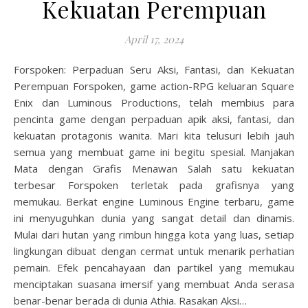
Kekuatan Perempuan
April 17, 2024
Forspoken: Perpaduan Seru Aksi, Fantasi, dan Kekuatan
Perempuan Forspoken, game action-RPG keluaran Square
Enix dan Luminous Productions, telah membius para
pencinta game dengan perpaduan apik aksi, fantasi, dan
kekuatan protagonis wanita. Mari kita telusuri lebih jauh
semua yang membuat game ini begitu spesial. Manjakan
Mata dengan Grafis Menawan Salah satu kekuatan
terbesar Forspoken terletak pada grafisnya yang
memukau. Berkat engine Luminous Engine terbaru, game
ini menyuguhkan dunia yang sangat detail dan dinamis.
Mulai dari hutan yang rimbun hingga kota yang luas, setiap
lingkungan dibuat dengan cermat untuk menarik perhatian
pemain. Efek pencahayaan dan partikel yang memukau
menciptakan suasana imersif yang membuat Anda serasa
benar-benar berada di dunia Athia. Rasakan Aksi…