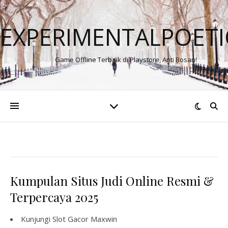
EXPERIMENTALPOETI
Game Offline Terbaik di Playstore, Anti Bosan!
Kumpulan Situs Judi Online Resmi &
Terpercaya 2025
Kunjungi
Slot Gacor Maxwin