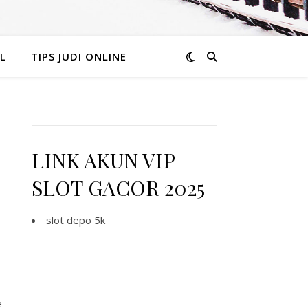
L
TIPS JUDI ONLINE
LINK AKUN VIP
SLOT GACOR 2025
-
slot depo 5k
e-