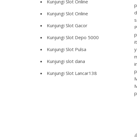
Kunjungi
Slot Online
p
d
Kunjungi
Slot Online
s
Kunjungi
Slot Gacor
P
p
Kunjungi
Slot Depo 5000
i
Kunjungi
Slot Pulsa
y
m
Kunjungi
slot dana
i
p
Kunjungi
Slot Lancar138
M
M
p