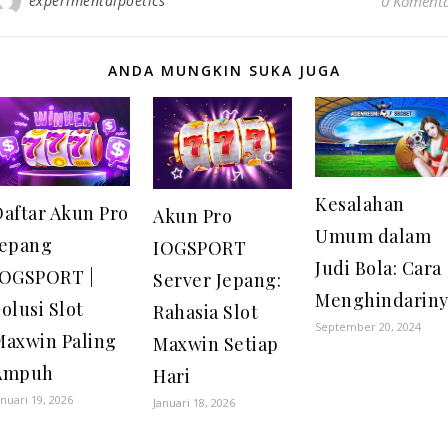
experimentalpoetics
0 Koment
ANDA MUNGKIN SUKA JUGA
Kesalahan
Daftar Akun Pro
Akun Pro
Umum dalam
Jepang
IOGSPORT
Judi Bola: Cara
IOGSPORT |
Server Jepang:
Menghindariny
olusi Slot
Rahasia Slot
September 20, 2024
Maxwin Paling
Maxwin Setiap
Ampuh
Hari
anuari 19, 2026
Januari 18, 2026