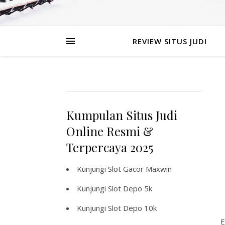
REVIEW SITUS JUDI
Kumpulan Situs Judi
Online Resmi &
Terpercaya 2025
Kunjungi
Slot Gacor Maxwin
Kunjungi
Slot Depo 5k
Kunjungi
Slot Depo 10k
E