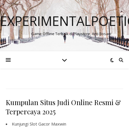
EXPERIMENTALPOETI
Game Offline Terbaik di Playstore, Anti Bosan!
Kumpulan Situs Judi Online Resmi &
Terpercaya 2025
Kunjungi
Slot Gacor Maxwin