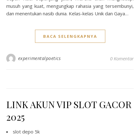
musuh yang kuat, mengungkap rahasia yang tersembunyi,
dan menentukan nasib dunia. Kelas-kelas Unik dan Gaya…
BACA SELENGKAPNYA
experimentalpoetics
0 Komentar
LINK AKUN VIP SLOT GACOR
2025
slot depo 5k