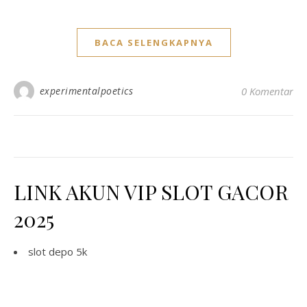
BACA SELENGKAPNYA
experimentalpoetics
0 Komentar
LINK AKUN VIP SLOT GACOR
2025
slot depo 5k