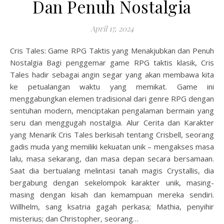
Dan Penuh Nostalgia
April 17, 2024
Cris Tales: Game RPG Taktis yang Menakjubkan dan Penuh
Nostalgia Bagi penggemar game RPG taktis klasik, Cris
Tales hadir sebagai angin segar yang akan membawa kita
ke petualangan waktu yang memikat. Game ini
menggabungkan elemen tradisional dari genre RPG dengan
sentuhan modern, menciptakan pengalaman bermain yang
seru dan menggugah nostalgia. Alur Cerita dan Karakter
yang Menarik Cris Tales berkisah tentang Crisbell, seorang
gadis muda yang memiliki kekuatan unik – mengakses masa
lalu, masa sekarang, dan masa depan secara bersamaan.
Saat dia bertualang melintasi tanah magis Crystallis, dia
bergabung dengan sekelompok karakter unik, masing-
masing dengan kisah dan kemampuan mereka sendiri.
Willhelm, sang ksatria gagah perkasa; Mathia, penyihir
misterius; dan Christopher, seorang…