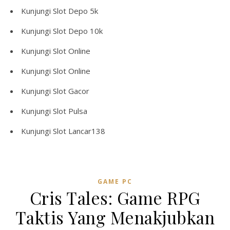
Kunjungi
Slot Depo 5k
Kunjungi
Slot Depo 10k
Kunjungi
Slot Online
Kunjungi
Slot Online
Kunjungi
Slot Gacor
Kunjungi
Slot Pulsa
Kunjungi
Slot Lancar138
GAME PC
Cris Tales: Game RPG
Taktis Yang Menakjubkan