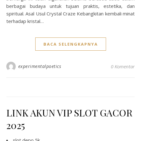
berbagai budaya untuk tujuan praktis, estetika, dan
spiritual. Asal Usul Crystal Craze Kebangkitan kembali minat
terhadap kristal…
BACA SELENGKAPNYA
experimentalpoetics
0 Komentar
LINK AKUN VIP SLOT GACOR
2025
slot depo 5k