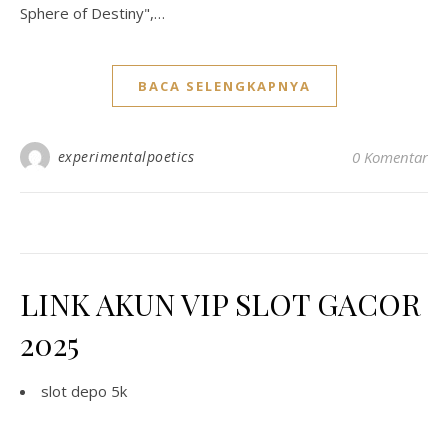
Sphere of Destiny",…
BACA SELENGKAPNYA
experimentalpoetics
0 Komentar
LINK AKUN VIP SLOT GACOR
2025
slot depo 5k