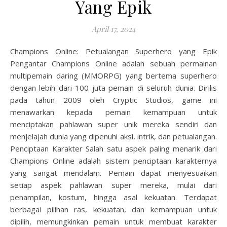
Yang Epik
April 17, 2024
Champions Online: Petualangan Superhero yang Epik
Pengantar Champions Online adalah sebuah permainan
multipemain daring (MMORPG) yang bertema superhero
dengan lebih dari 100 juta pemain di seluruh dunia. Dirilis
pada tahun 2009 oleh Cryptic Studios, game ini
menawarkan kepada pemain kemampuan untuk
menciptakan pahlawan super unik mereka sendiri dan
menjelajah dunia yang dipenuhi aksi, intrik, dan petualangan.
Penciptaan Karakter Salah satu aspek paling menarik dari
Champions Online adalah sistem penciptaan karakternya
yang sangat mendalam. Pemain dapat menyesuaikan
setiap aspek pahlawan super mereka, mulai dari
penampilan, kostum, hingga asal kekuatan. Terdapat
berbagai pilihan ras, kekuatan, dan kemampuan untuk
dipilih, memungkinkan pemain untuk membuat karakter