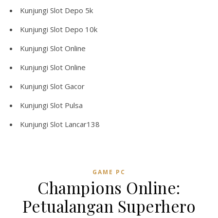
Kunjungi
Slot Depo 5k
Kunjungi
Slot Depo 10k
Kunjungi
Slot Online
Kunjungi
Slot Online
Kunjungi
Slot Gacor
Kunjungi
Slot Pulsa
Kunjungi
Slot Lancar138
GAME PC
Champions Online:
Petualangan Superhero